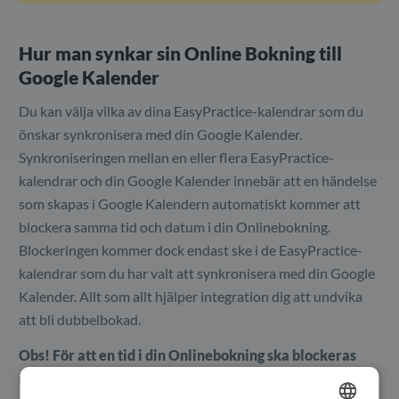
Hur man synkar sin Online Bokning till
Google Kalender
Du kan välja vilka av dina EasyPractice-kalendrar som du
önskar synkronisera med din Google Kalender.
Synkroniseringen mellan en eller flera EasyPractice-
kalendrar och din Google Kalender innebär att en händelse
som skapas i Google Kalendern automatiskt kommer att
blockera samma tid och datum i din Onlinebokning.
Blockeringen kommer dock endast ske i de EasyPractice-
kalendrar som du har valt att synkronisera med din Google
Kalender. Allt som allt hjälper integration dig att undvika
att bli dubbelbokad.
Obs! För att en tid i din Onlinebokning ska blockeras
måste alla dina Google Kalender-händelser markeras