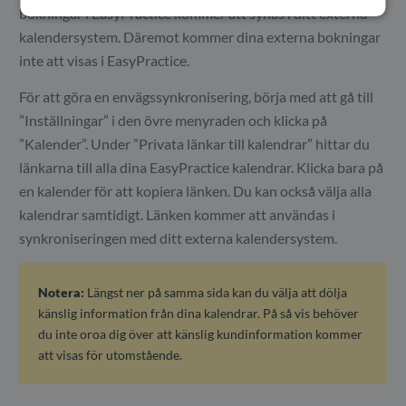
bokningar i EasyPractice kommer att synas i ditt externa
kalendersystem. Däremot kommer dina externa bokningar
inte att visas i EasyPractice.
För att göra en envägssynkronisering, börja med att gå till
”Inställningar” i den övre menyraden och klicka på
”Kalender”. Under ”Privata länkar till kalendrar” hittar du
länkarna till alla dina EasyPractice kalendrar. Klicka bara på
en kalender för att kopiera länken. Du kan också välja alla
kalendrar samtidigt. Länken kommer att användas i
synkroniseringen med ditt externa kalendersystem.
Notera:
Längst ner på samma sida kan du välja att dölja
känslig information från dina kalendrar. På så vis behöver
du inte oroa dig över att känslig kundinformation kommer
att visas för utomstående.