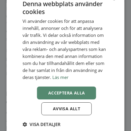
som ”upptagen”.
När du skapar en ny händelse i din Google
Denna webbplats använder
Kalender kan du välja att markera händelsen som
cookies
ENGLISH
upptagen. Det är också möjligt att markera en bokning som
Vi använder cookies för att anpassa
SWEDISH
”upptagen” i efterhand. Det gör du genom att gå till din
innehåll, annonser och för att analysera
Google Kalender-sida. Sedan klickar du på den bokning
NORWEGIAN
vår trafik. Vi delar också information om
som du vill ändra och väljer ”Redigera” (blyertspennan):
din användning av vår webbplats med
våra reklam- och analyspartners som kan
Du behöver bara markera en händelse som upptagen en
kombinera den med annan information
gång. Därefter kommer alla dina bokningar i Google
som du har tillhandahållit dem eller som
Kalender att markeras som upptagna, och dina tider
de har samlat in från din användning av
kommer automatiskt att blockeras i din onlinebokning.
deras tjänster.
Läs mer
Hur man synkar EasyPractice till andra
ACCEPTERA ALLA
externa kalendersystem
AVVISA ALLT
Om du för närvarande använder ett annat kalendersystem
än Google Kalender kan du fortfarande synkronisera
VISA DETALJER
kalendern med EasyPractice. Det betyder att dina