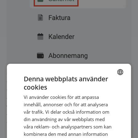
På din säkerhetssida kan du se alla för närvarande aktiva
Denna webbplats använder
sessioner för ditt EasyPractice-konto. Om någon av dessa
cookies
ENGLISH
sessioner inte tillhör dig, eller någon annan som har
Vi använder cookies för att anpassa
åtkomstbehörighet till ditt konto, se då till att logga ut från
SWEDISH
innehåll, annonser och för att analysera
den sessionen omedelbart. På denna sida kan du också
NORWEGIAN
vår trafik. Vi delar också information om
ändra ditt lösenord, ställa in automatisk utloggning, och
din användning av vår webbplats med
aktivera
tvåfaktorsautentisering
för ditt konto.
våra reklam- och analyspartners som kan
kombinera den med annan information