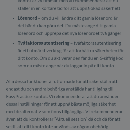
kontot är 24 timmar, men vi rekommenderar att du
ställer in en kortare tid för att uppnå ökad säkerhet!
Lösenord
– om du vill ändra ditt gamla lösenord är
det här du kan göra det. Du måste ange ditt gamla
lösenord och upprepa det nya lösenordet två gånger
Tvåfaktorsautentisering
– tvåfaktorsautentisering
är ett utmärkt verktyg för att förbättra säkerheten för
ditt konto. Om du aktiverar den får du en 6-siffrig kod
som du måste ange när du loggar in på ditt konto
Alla dessa funktioner är utformade för att säkerställa att
endast du och andra behöriga anställda har tillgång till
EasyPractice-kontot. Vi rekommenderar att du använder
dessa inställningar för att uppnå bästa möjliga säkerhet
med de alternativ som finns tillgängliga. Vi rekommenderar
även att du kontrollerar ”Aktuell session” då och då för att
se till att ditt konto inte används av någon obehörig.