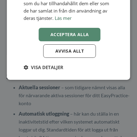
som du har tillhandahållit dem eller som
de har samlat in från din användning av
deras tjänster.
Läs mer
ACCEPTERA ALLA
AVVISA ALLT
VISA DETALJER
Säkerhetsalternativ
Aktuella sessioner
– som tidigare nämnt visas alla
för närvarande aktiva sessioner för ditt EasyPractice-
konto
Automatisk utloggning
– här kan du ställa in en
inaktivitetstid efter vilken systemet automatiskt
loggar ut dig. Standardtiden för att logga ut från