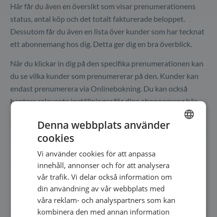
Här får du även en översikt som visar prenumerationens
status, antal köp och det totalt fakturerade beloppet.
Dessutom får du även en lista över kunder som har tecknat
ett abonnemang hos dig. Detta ger dig en bra överblick.
När du klickar in dig på den specifika prenumerationen kan
du se vilka kunder som prenumererar på den. Kunder kan
endast prenumerera via Onlinebokning. Du kan också
hantera relevanta inställningar för dina abonnemang här.
Denna webbplats använder
cookies
ENGLISH
Vi använder cookies för att anpassa
SWEDISH
innehåll, annonser och för att analysera
NORWEGIAN
vår trafik. Vi delar också information om
din användning av vår webbplats med
våra reklam- och analyspartners som kan
kombinera den med annan information