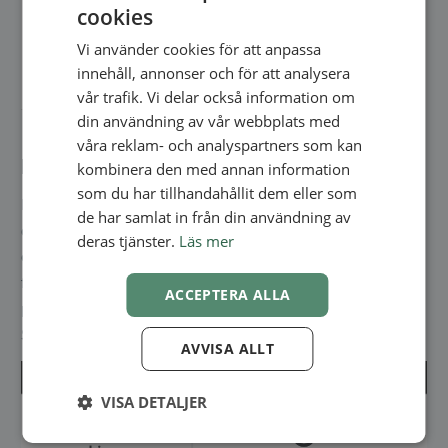
cookies
ENGLISH
Vi använder cookies för att anpassa
SWEDISH
innehåll, annonser och för att analysera
NORWEGIAN
vår trafik. Vi delar också information om
din användning av vår webbplats med
våra reklam- och analyspartners som kan
Lägg till status på en bokning
kombinera den med annan information
som du har tillhandahållit dem eller som
För att göra en statusuppdatering på en bokning går du till
de har samlat in från din användning av
din kalender och klickar på den bokning som du vill lägga till
deras tjänster.
Läs mer
en status för. Som bilden nedan visar så kommer då ett nytt
fönster att öppnas med en rad alternativ till vänster. Klicka
ACCEPTERA ALLA
på ’Ändra status’ och välj vilken status du vill använda.
Statusen kommer då att visas till höger:
AVVISA ALLT
VISA DETALJER