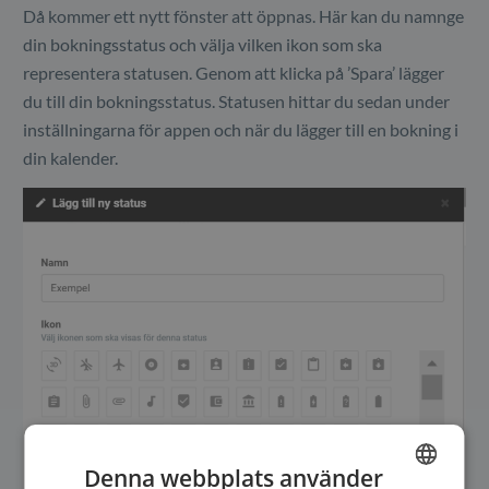
Då kommer ett nytt fönster att öppnas. Här kan du namnge
din bokningsstatus och välja vilken ikon som ska
representera statusen. Genom att klicka på ’Spara’ lägger
du till din bokningsstatus. Statusen hittar du sedan under
inställningarna för appen och när du lägger till en bokning i
din kalender.
Denna webbplats använder