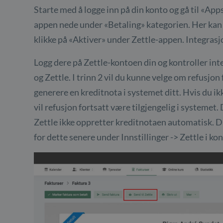
Starte med å logge inn på din konto og gå til «Ap
appen nede under «Betaling» kategorien. Her kan 
klikke på «Aktiver» under Zettle-appen. Integrasjo
Logg dere på Zettle-kontoen din og kontroller in
og Zettle. I trinn 2 vil du kunne velge om refusjon
generere en kreditnota i systemet ditt. Hvis du ikk
vil refusjon fortsatt være tilgjengelig i systemet.
Zettle ikke oppretter kreditnotaen automatisk. Du
for dette senere under Innstillinger -> Zettle i ko