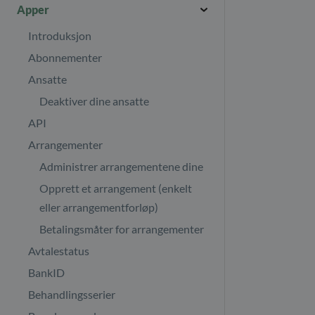
Introduksjon
Apper
Last ned journaler
Kontakter og betalere
Det nye epost og SMS systemet
Journalmaler
Introduksjon
Refunder klientene dine
E-post & SMS
Abonnementer
Rapport over alle inntekter
Hjelpesenteret
Ansatte
Multi valuta
Import / Eksport
Deaktiver dine ansatte
Din profil
API
Sikkerhet
Arrangementer
Ditt abonnement
Administrer arrangementene dine
Antall klientavtaler
Opprett et arrangement (enkelt
Finn abonnementsfakturaene
eller arrangementforløp)
dine
Betalingsmåter for arrangementer
Avtalestatus
BankID
Behandlingsserier