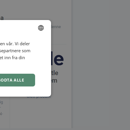
en vår. Vi deler
ENGLISH
ysepartnere som
SWEDISH
 inn fra din
NORWEGIAN
GODTA ALLE