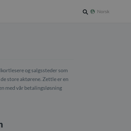
Norsk
search
lkortlesere og salgssteder som
de store aktørene. Zettle er en
den med vår betalingsløsning
n