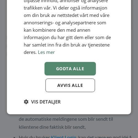
tilpasse innhold, annonser og analysere
NORWEGIAN
trafikken vår. Vi deler også informasjon
om din bruk av nettstedet vårt med våre
annonserings- og analysepartnere som
kan kombinere den med annen
informasjon du har gitt dem eller som de
Et generelt råd er å teste ut bookingprosessen så mye som
har samlet inn fra din bruk av tjenestene
mulig før du faktisk kobler den til hjemmesiden din. Dette
deres.
Les mer
inkluderer:
Sørg for at all informasjon på forsiden er korrekt.
GODTA ALLE
Kontroller tilgjengeligheten av forskjellige tjenester
for å sikre at åpningstidene og tidsintervallene er
AVVIS ALLE
riktige.
VIS DETALJER
Fullfør bookingprosessen minst én gang for å bli kjent
med bookingopplevelsen. Da kan du også sjekke om
de automatiske meldingene som blir sendt til
klientene dine faktisk blir sendt,
Hvis du bruker
Klient Login
, kan det være en god idé å