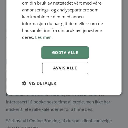
om din bruk av nettstedet vårt med våre
annonserings- og analysepartnere som
kan kombinere den med annen
informasjon du har gitt dem eller som de
har samlet inn fra din bruk av tjenestene
Klikk deretter på ‘Neste’ og fullfør konfigurasjonen av
deres.
Les mer
tjenesten din.
GODTA ALLE
Book neste ledige tid
AVVIS ALLE
Vi vil også legge til at vi har en smart mulighet til å ha flere
kalendere og tjenester. Hvis det er din klientens første time
VIS DETALJER
i din klinikk og klienten ikke har en preferanse på hvilken
behandler han ønsker å bruke, eller hvis klienten er
interessert i å booke neste time allerede, men ikke har
ønsker å lete i alle kalenderne for å finne den.
Så tilbyr vi i Online Booking, at du som klient kan velge
«Neste ledige tid».