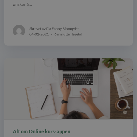
ønsker å…
Skrevet av Pia Fanny Blomqvist
04-02-2021
-
6 minutter lesetid
Alt om Online kurs-appen