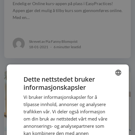
Endelig er Online kurs-appen på plass i EasyPractices!
Appen gjør det mulig å tilby kurs som gjennomføres online.
Med en…
Skrevet av Pia Fanny Blomqvist
18-01-2021
-
6 minutter lesetid
Dette nettstedet bruker
informasjonskapsler
ENGLISH
Vi bruker informasjonskapsler for å
SWEDISH
tilpasse innhold, annonser og analysere
NORWEGIAN
trafikken vår. Vi deler også informasjon
om din bruk av nettstedet vårt med våre
annonserings- og analysepartnere som
kan kombinere den med annen