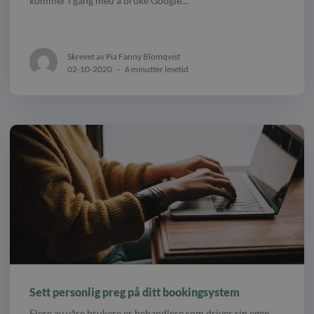
kommer i gang med å bruke Google…
Skrevet av Pia Fanny Blomqvist
02-10-2020
-
6 minutter lesetid
Sett personlig preg på ditt bookingsystem
Flere av våre brukere er behandlere som driver sin egen