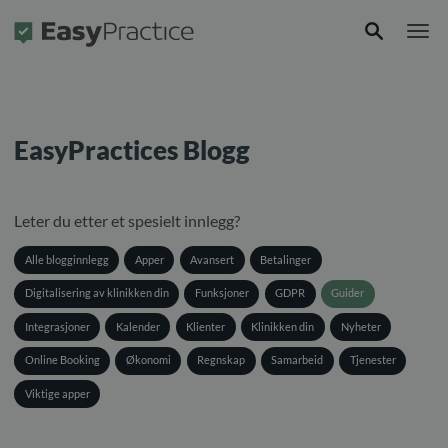
Forside
EasyPractices Blogg
Leter du etter et spesielt innlegg?
Alle blogginnlegg
Apper
Avansert
Betalinger
Digitalisering av klinikken din
Funksjoner
GDPR
Guider
Integrasjoner
Kalender
Klienter
Klinikken din
Nyheter
Online Booking
Økonomi
Regnskap
Samarbeid
Tjenester
Viktige apper