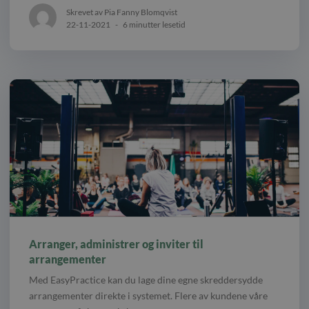
Skrevet av Pia Fanny Blomqvist
22-11-2021
-
6 minutter lesetid
Arranger, administrer og inviter til
arrangementer
Med EasyPractice kan du lage dine egne skreddersydde
arrangementer direkte i systemet. Flere av kundene våre