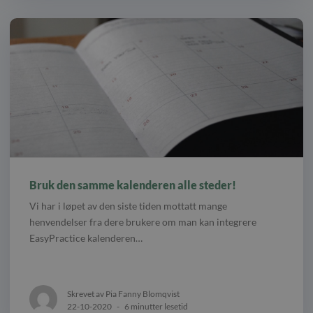
Bruk den samme kalenderen alle steder!
Vi har i løpet av den siste tiden mottatt mange
henvendelser fra dere brukere om man kan integrere
EasyPractice kalenderen…
Skrevet av Pia Fanny Blomqvist
22-10-2020
-
6 minutter lesetid