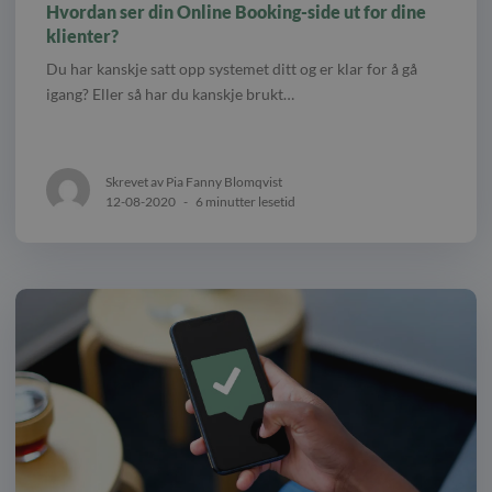
Hvordan ser din Online Booking-side ut for dine
klienter?
Du har kanskje satt opp systemet ditt og er klar for å gå
igang? Eller så har du kanskje brukt…
Skrevet av Pia Fanny Blomqvist
12-08-2020
-
6 minutter lesetid