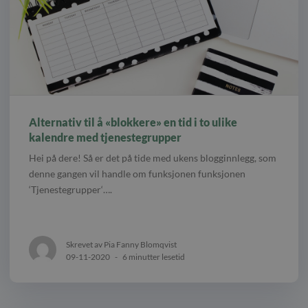
Alternativ til å «blokkere» en tid i to ulike
kalendre med tjenestegrupper
Hei på dere! Så er det på tide med ukens blogginnlegg, som
denne gangen vil handle om funksjonen funksjonen
‘Tjenestegrupper‘….
Skrevet av Pia Fanny Blomqvist
09-11-2020
-
6 minutter lesetid