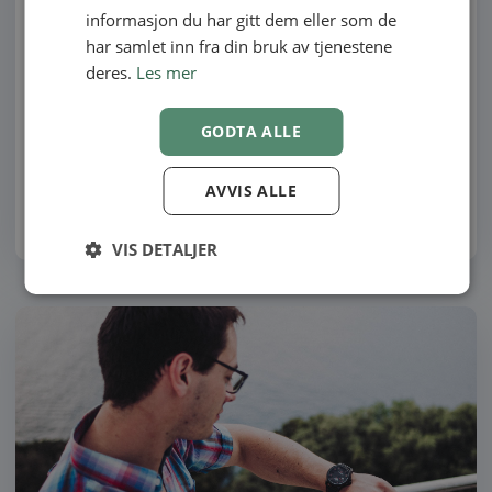
informasjon du har gitt dem eller som de
Partnerskapsløsning med EasyPractice
har samlet inn fra din bruk av tjenestene
Eier du din egen bedrift? Eller er du en del av en delt
deres.
Les mer
klinikkvirksomhet? Hos EasyPractice har vi introdusert
et…
GODTA ALLE
AVVIS ALLE
Skrevet av Pia Fanny Blomqvist
15-12-2020
-
6 minutter lesetid
VIS DETALJER