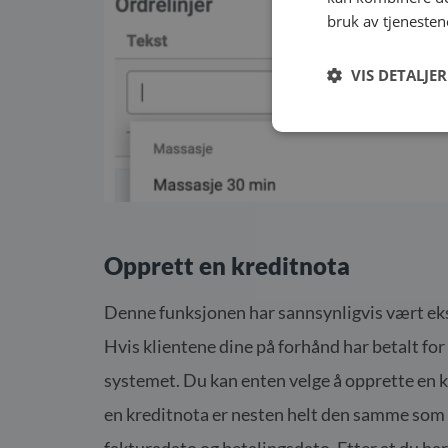
bruk av tjenesten
VIS DETALJER
Opprett en kreditnota
Denne funksjonen har sannsynligvis vært eks
Hvis klientene dine på forhånd har betalt for
systemet. Du kan enten velge å opprette en k
en kreditnota er nesten helt den samme som n
fakturadato og betalingsdato. Etter at du har