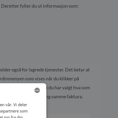
’. Deretter fyller du ut informasjon som:
elder også for lagrede tjenester. Det betyr at
egardinmenyen som vises når du klikker på
ikke er fakturert. Etter at du har valgt hva som
eller andre avtaler på en og samme faktura.
en vår. Vi deler
ENGLISH
ysepartnere som
SWEDISH
 inn fra din