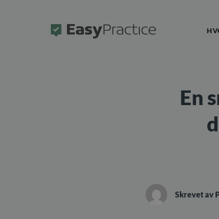
Forside
HV
En s
d
Skrevet av