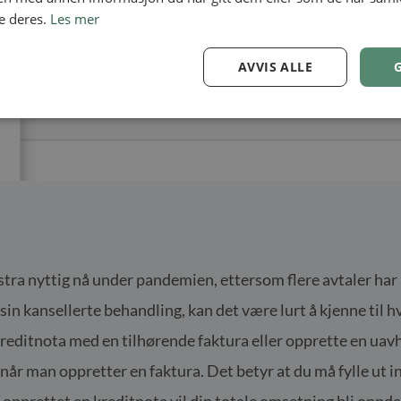
e deres.
Les mer
AVVIS ALLE
tra nyttig nå under pandemien, ettersom flere avtaler har
 sin kansellerte behandling, kan det være lurt å kjenne til
reditnota med en tilhørende faktura eller opprette en uav
år man oppretter en faktura. Det betyr at du må fylle ut i
 opprettet en kreditnota vil din totale omsetning bli oppd