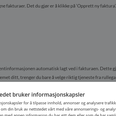
e fakturaer. Det du gjør er å klikke på ‘Opprett ny faktura
lientinformasjonen automatisk lagt ved i fakturaen. Dette gj
temet ditt, trenger du bare å velge riktig tjeneste fra rull
fakturere for
online kurs
, eller for avtaler i kalenderen som 
tedet bruker informasjonskapsler
gså fylles ut. Du kan legge til flere tjenester, online kurs 
sjonskapsler for å tilpasse innhold, annonser og analysere trafikk
 om din bruk av nettstedet vårt med våre annonserings- og anal
n med annen informasjon du har gitt dem eller som de har samlet