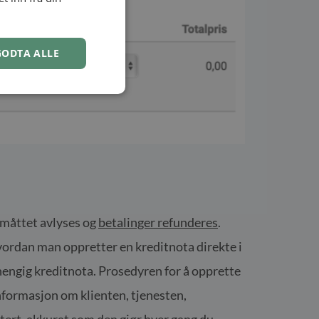
NORWEGIAN
GODTA ALLE
 måttet avlyses og
betalinger refunderes
.
 hvordan man oppretter en kreditnota direkte i
hengig kreditnota. Prosedyren for å opprette
nformasjon om klienten, tjenesten,
atert, akkurat som den gjør hver gang du