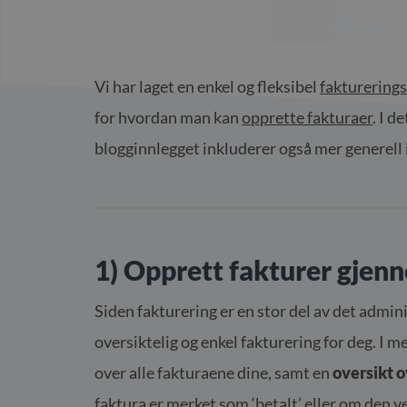
Vi har laget en enkel og fleksibel
fakturering
for hvordan man kan
opprette fakturaer
. I d
blogginnlegget inkluderer også mer generell
1) Opprett fakturer gjen
Siden fakturering er en stor del av det admini
oversiktelig og enkel fakturering for deg. I me
over alle fakturaene dine, samt en
oversikt o
faktura er merket som ‘betalt’ eller om den v