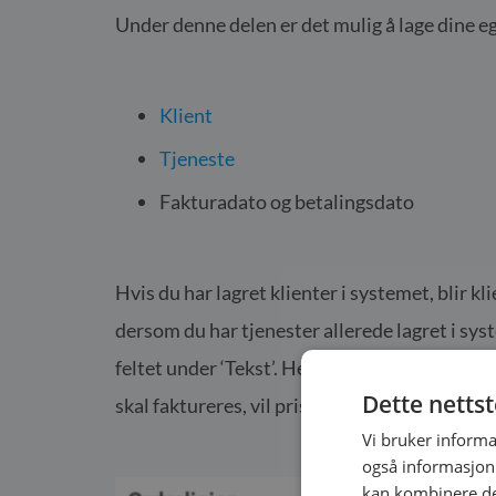
Under denne delen er det mulig å lage dine egn
Klient
Tjeneste
Fakturadato og betalingsdato
Hvis du har lagret klienter i systemet, blir k
dersom du har tjenester allerede lagret i sys
feltet under ‘Tekst’. Her kan du også velge å 
Dette netts
skal faktureres, vil pris og moms automatisk o
Vi bruker informa
også informasjon
kan kombinere de