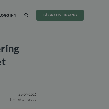
LOGG INN
FÅ GRATIS TILGANG
SEARCH
ering
et
25-04-2021
5 minutter lesetid