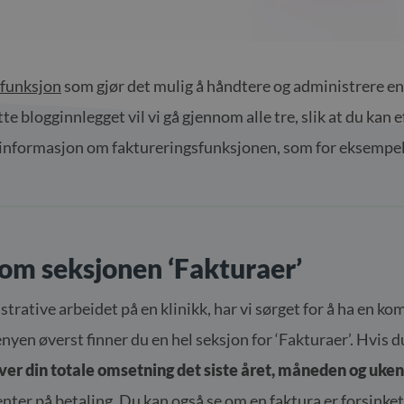
sfunksjon
som gjør det mulig å håndtere og administrere enk
ette blogginnlegget vil vi gå gjennom alle tre, slik at du ka
 informasjon om faktureringsfunksjonen, som for eksempel 
nom seksjonen ‘Fakturaer’
strative arbeidet på en klinikk, har vi sørget for å ha en ko
nyen øverst finner du en hel seksjon for ‘Fakturaer’. Hvis du 
ver din totale omsetning det siste året, måneden og uken
enter på betaling. Du kan også se om en faktura er forsinket