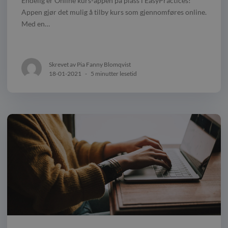
Endelig er Online kurs-appen på plass i EasyPractices!
Appen gjør det mulig å tilby kurs som gjennomføres online.
Med en…
Skrevet av Pia Fanny Blomqvist
18-01-2021
-
5 minutter lesetid