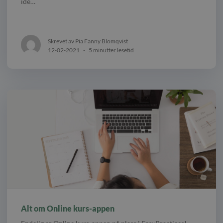
ide…
Skrevet av Pia Fanny Blomqvist
12-02-2021
-
5 minutter lesetid
Alt om Online kurs-appen