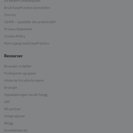
En ekstern arbeidsplass
Bruk EasyPractice på mobilen
Om oss
GDPR – oppfyller din praksis det?
Privacy Statement
Cookie Policy
Kom i gang med EasyPractice
Ressurser
Bransjer vi støtter
Funksjoner og apper
Historier fra våre brukere
Bransjer
Oppdateringer via vår blogg
API
Bli partner
Integrasjoner
Blogg
Kundehistorier