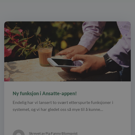
Ny funksjon i Ansatte-appen!
Endelig har vi lansert to svært etterspurte funksjoner i
systemet, og vi har gledet oss så mye til å kunne…
Skrevet av Pia Fanny Blomqvist