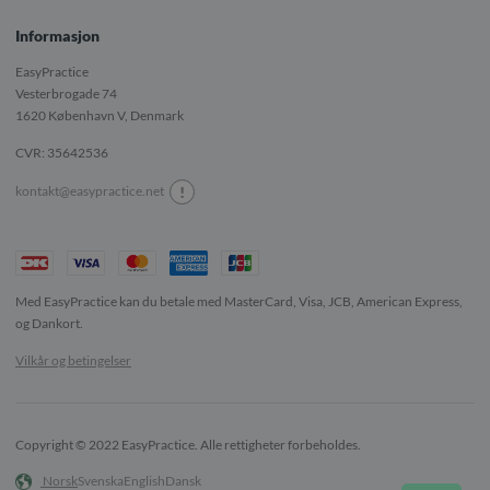
Informasjon
EasyPractice
Vesterbrogade 74
1620
København V, Denmark
CVR: 35642536
!
kontakt@easypractice.net
Med EasyPractice kan du betale med MasterCard, Visa, JCB, American Express,
og Dankort.
Vilkår og betingelser
Copyright © 2022 EasyPractice. Alle rettigheter forbeholdes.
Norsk
Svenska
English
Dansk