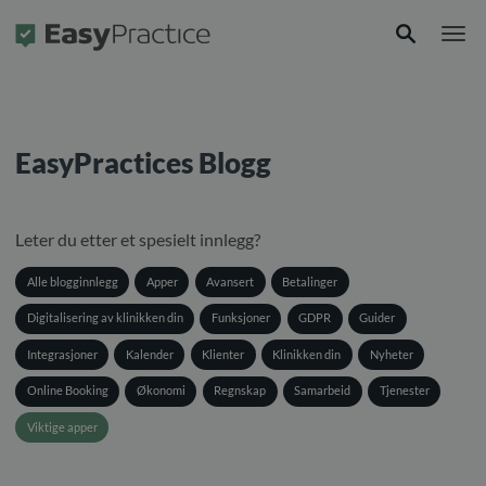
Forside
EasyPractices Blogg
Leter du etter et spesielt innlegg?
Alle blogginnlegg
Apper
Avansert
Betalinger
Digitalisering av klinikken din
Funksjoner
GDPR
Guider
Integrasjoner
Kalender
Klienter
Klinikken din
Nyheter
Online Booking
Økonomi
Regnskap
Samarbeid
Tjenester
Viktige apper