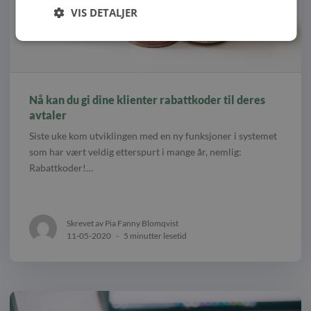
VIS DETALJER
Nå kan du gi dine klienter rabattkoder til deres
avtaler
Siste uke kom utviklingen med en ny funksjoner i systemet
som har vært veldig etterspurt i mange år, nemlig:
Rabattkoder!…
Skrevet av Pia Fanny Blomqvist
11-05-2020
-
5 minutter lesetid