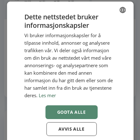
Dette nettstedet bruker
informasjonskapsler
ENGLISH
Hold et øye med omsetningen din i EasyPractice
Vi bruker informasjonskapsler for å
SWEDISH
Hos EasyPractice ønsker vi at du skal kunne samle hele din
tilpasse innhold, annonser og analysere
forretningsadministrasjon i vårt system, og dette
NORWEGIAN
trafikken vår. Vi deler også informasjon
innebærer eksempelvis at…
om din bruk av nettstedet vårt med våre
annonserings- og analysepartnere som
kan kombinere den med annen
informasjon du har gitt dem eller som de
Skrevet av Pia Fanny Blomqvist
10-06-2020
-
5 minutter lesetid
har samlet inn fra din bruk av tjenestene
deres.
Les mer
GODTA ALLE
AVVIS ALLE