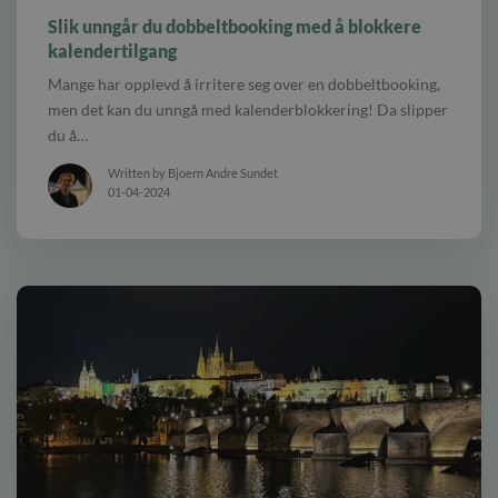
skjerm med flere avtaler
Slik unngår du dobbeltbooking med å blokkere
kalendertilgang
Mange har opplevd å irritere seg over en dobbeltbooking,
men det kan du unngå med kalenderblokkering! Da slipper
du å…
Written by Bjoern Andre Sundet
01-04-2024