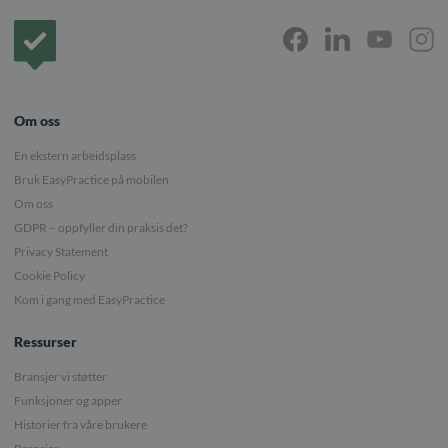
Forside
Om oss
En ekstern arbeidsplass
Bruk EasyPractice på mobilen
Om oss
GDPR – oppfyller din praksis det?
Privacy Statement
Cookie Policy
Kom i gang med EasyPractice
Ressurser
Bransjer vi støtter
Funksjoner og apper
Historier fra våre brukere