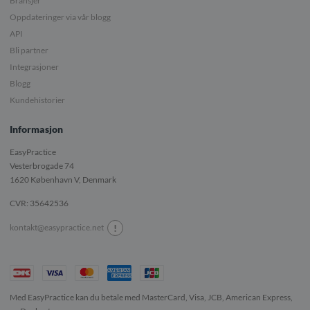
Bransjer
Oppdateringer via vår blogg
API
Bli partner
Integrasjoner
Blogg
Kundehistorier
Informasjon
EasyPractice
Vesterbrogade 74
1620
København V, Denmark
CVR: 35642536
!
kontakt@easypractice.net
Med EasyPractice kan du betale med MasterCard, Visa, JCB, American Express,