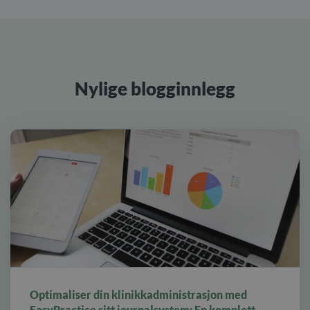
Nylige blogginnlegg
alt statistikk for din klinikk
Optimaliser din klinikkadministrasjon med
EasyPractice sitt journalsystem: En komplett