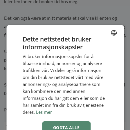
klienten innen de booker tid hos meg.
Det kan også være at mitt materialet skal vise klienten og
andre besøkende at jeg har orden på min behandlingsform og
filosofi, så de føler seg mer trygge på å booke en time hos meg.
Dette nettstedet bruker
informasjonskapsler
ENGLISH
Uansett hva så skaper flere klinikker og terapeuter sterkere
Vi bruker informasjonskapsler for å
SWEDISH
profiler på sosiale medier og i videoformat på Youtube. Dette
tilpasse innhold, annonser og analysere
NORWEGIAN
kan vi også dele med klienten!
trafikken vår. Vi deler også informasjon
om din bruk av nettstedet vårt med våre
annonserings- og analysepartnere som
Som vi så i bildene lengre opp så kan vi skreddersy innholdet i
kan kombinere den med annen
beskjedene vi sender.
informasjon du har gitt dem eller som de
har samlet inn fra din bruk av tjenestene
Prøv en gang å se dette eksempelet:
deres.
Les mer
GODTA ALLE