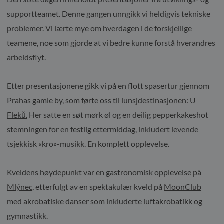
supportteamet. Denne gangen unngikk vi heldigvis tekniske
problemer. Vi lærte mye om hverdagen i de forskjellige
teamene, noe som gjorde at vi bedre kunne forstå hverandres
arbeidsflyt.
Etter presentasjonene gikk vi på en flott spasertur gjennom
Prahas gamle by, som førte oss til lunsjdestinasjonen:
U
Fleků.
Her satte en søt mørk øl og en deilig pepperkakeshot
stemningen for en festlig ettermiddag, inkludert levende
tsjekkisk «kro»-musikk. En komplett opplevelse.
Kveldens høydepunkt var en gastronomisk opplevelse på
Mlýnec
, etterfulgt av en spektakulær kveld på
MoonClub
med akrobatiske danser som inkluderte luftakrobatikk og
gymnastikk.