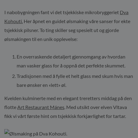
I nabobygningen fant vi det tsjekkiske mikrobryggeriet
Dva
Kohouti.
Her åpnet en guidet ølsmaking våre sanser for ekte
tsjekkisk pilsner. To ting skiller seg spesielt ut og gjorde
ølsmakingen til en unik opplevelse:
En overraskende detaljert gjennomgang av hvordan
man vasker glass for å oppnå det perfekte skummet.
Tradisjonen med å fylle et helt glass med skum hvis man
bare ønsker en «lett» øl.
Kvelden kulminerte med en elegant treretters middag på den
flotte
Art Restaurant Mánes
. Med utsikt over elven Vltava
fikk vi vårt første hint om tsjekkisk forkjærlighet for tartar.