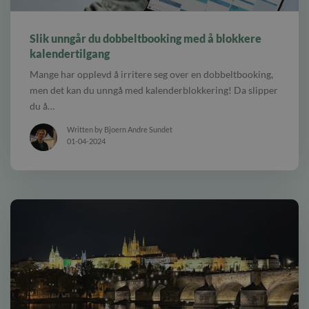
alt Et bord med en kalender, mobiltelefon, kopp med kaffe og en pc-
skjerm med flere avtaler
Slik unngår du dobbeltbooking med å blokkere
kalendertilgang
Mange har opplevd å irritere seg over en dobbeltbooking,
men det kan du unngå med kalenderblokkering! Da slipper
du å…
Written by Bjoern Andre Sundet
01-04-2024