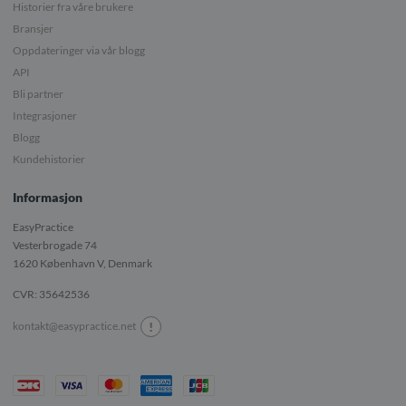
Historier fra våre brukere
Bransjer
Oppdateringer via vår blogg
API
Bli partner
Integrasjoner
Blogg
Kundehistorier
Informasjon
EasyPractice
Vesterbrogade 74
1620
København V, Denmark
CVR: 35642536
!
kontakt@easypractice.net