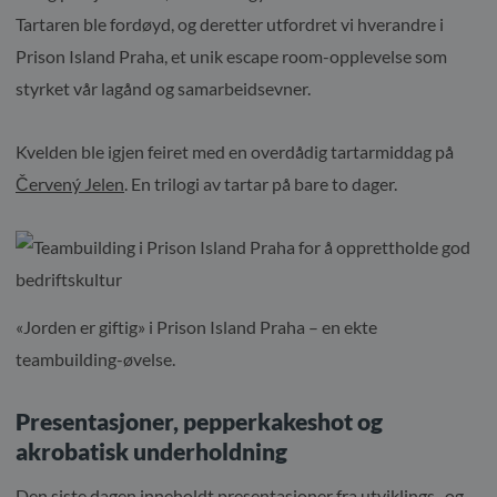
Tartaren ble fordøyd, og deretter utfordret vi hverandre i
Prison Island Praha, et unik escape room-opplevelse som
styrket vår lagånd og samarbeidsevner.
Kvelden ble igjen feiret med en overdådig tartarmiddag på
Červený Jelen
. En trilogi av tartar på bare to dager.
«Jorden er giftig» i Prison Island Praha – en ekte
teambuilding-øvelse.
Presentasjoner, pepperkakeshot og
akrobatisk underholdning
Den siste dagen inneholdt presentasjoner fra utviklings- og