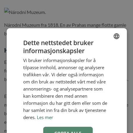
Národní Muzeum fra 1818. En av Prahas mange flotte gamle
bygninger som ruver seg opp over gågaten.
Dette nettstedet bruker
Hva har vi tatt med oss hjem?
informasjonskapsler
ENGLISH
Vi bruker informasjonskapsler for å
Etter en lang og festlig natt samlet vi oss tidlig neste morgen
SWEDISH
tilpasse innhold, annonser og analysere
for å ta bussen til flyplassen. Til tross for en liten falsk
NORWEGIAN
trafikken vår. Vi deler også informasjon
bombealarm klarte teamet å komme med flyet til København.
om din bruk av nettstedet vårt med våre
annonserings- og analysepartnere som
kan kombinere den med annen
EasyPractice sin reise til Praha var ikke bare begivenhetsrik,
informasjon du har gitt dem eller som de
men den har også fornyet vår energi og styrket våre kollegiale
har samlet inn fra din bruk av tjenestene
bånd. Fra å være distanserte kolleger med selskapet som
deres.
Les mer
eneste fellesnevner, har vi blitt en samlet enhet med felles
minner. Når vi jobber sammen online, jobber vi ikke bare