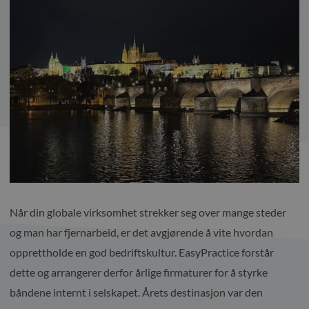
Når din globale virksomhet strekker seg over mange steder
og man har fjernarbeid, er det avgjørende å vite hvordan
opprettholde en god bedriftskultur. EasyPractice forstår
dette og arrangerer derfor årlige firmaturer for å styrke
båndene internt i selskapet. Årets destinasjon var den