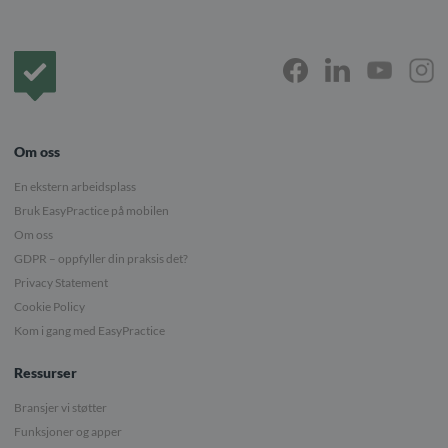
Forside
Om oss
En ekstern arbeidsplass
Bruk EasyPractice på mobilen
Om oss
GDPR – oppfyller din praksis det?
Privacy Statement
Cookie Policy
Kom i gang med EasyPractice
Ressurser
Bransjer vi støtter
Funksjoner og apper