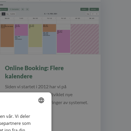
Online Booking: Flere
kalendere
Siden vi startet i 2012 har vi på
EasyPractice løpende utviklet nye
funksjoner og oppdateringer av systemet.
Vi ønsker å…
en vår. Vi deler
ENGLISH
ysepartnere som
SWEDISH
 inn fra din