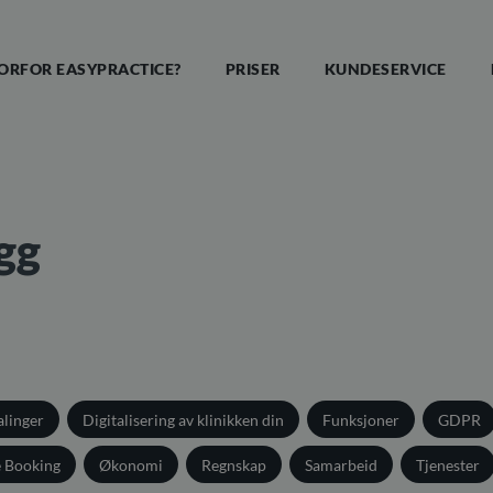
ORFOR EASYPRACTICE?
PRISER
KUNDESERVICE
gg
alinger
Digitalisering av klinikken din
Funksjoner
GDPR
e Booking
Økonomi
Regnskap
Samarbeid
Tjenester