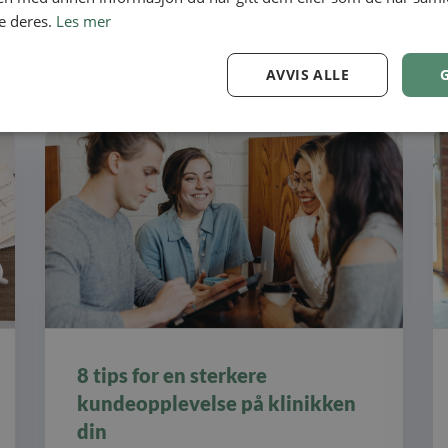
Skrevet av Pia Fanny Blomqvist
e deres.
Les mer
10-02-2021
-
12 minutter lesetid
AVVIS ALLE
8 tips for en sterkere
kundeopplevelse på klinikken
din