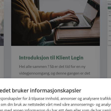
Introduksjon til Klient Login
Hei alle sammen ? Så er det tid for en ny
videgjennomgang, og denne gangen er det
en introduksjon til ‘Klient…
tedet bruker informasjonskapsler
sjonskapsler for å tilpasse innhold, annonser og analysere trafikk
 om din bruk av nettstedet vårt med våre annonserings- og anal
n med annen informasjon du har gitt dem eller som de har samlet