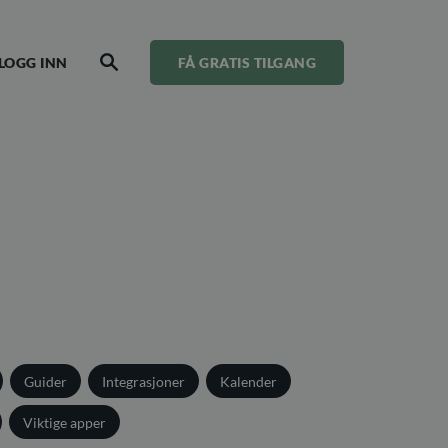
LOGG INN
FÅ GRATIS TILGANG
SEARCH
Guider
Integrasjoner
Kalender
Viktige apper