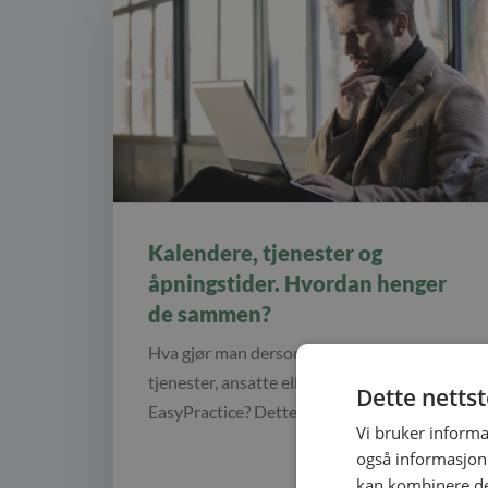
Kalendere, tjenester og
åpningstider. Hvordan henger
de sammen?
Hva gjør man dersom man har flere
tjenester, ansatte eller flere klinikker i
Dette netts
EasyPractice? Dette er noe vi får svært…
Vi bruker informa
også informasjon
kan kombinere de