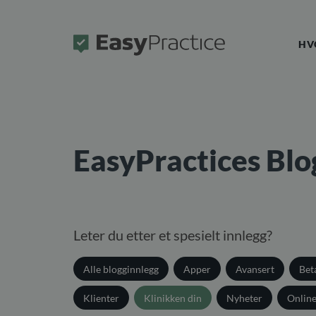
Forside
HV
EasyPractices Blo
Leter du etter et spesielt innlegg?
Alle blogginnlegg
Apper
Avansert
Bet
Klienter
Klinikken din
Nyheter
Onlin