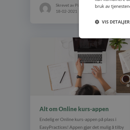
Skrevet av Pia Fanny Blomqvist
bruk av tjenesten
18-02-2021
-
12 minutter lesetid
VIS DETALJER
Alt om Online kurs-appen
Endelig er Online kurs-appen på plass i
EasyPractices! Appen gjør det mulig å tilby