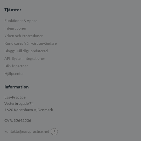
Tjänster
Funktioner & Appar
Integrationer
Yrken och Professioner
Kund cases från våra användare
Blogg: Håll dig uppdaterad
API: Systemintegrationer
Bli vår partner
Hjälpcenter
Information
EasyPractice
Vesterbrogade 74
1620
København V, Denmark
CVR: 35642536
!
kontakta@easypractice.net