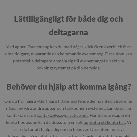
Lättillgängligt för både dig och
deltagarna
Med appen Evenemang kan du med några klick få en överblick över
dina tidigare, nuvarande och kommande evenemang. Dessutom kan
potentiella deltagare anmäla sig till evenemanget direkt via
bokningssystemet på din hemsida.
Behöver du hjälp att komma igång?
Om du har några ytterligare frågor angående denna integration eller
någon av våra andra appar och funktioner i systemet, kan du gärna
kontakta oss på
kontakta@easypractice.net
. Har du inte skapat ett
konto hos oss än kan du dessutom enkelt
upprätta ett konto här
. Vi
är redo för att hjälpa dig om du behöver. Dessutom finns vi
tillgängliga på mail alla dagar i veckan, så tveka inte att ta kontakt