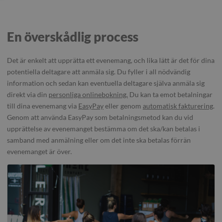
En överskådlig process
Det är enkelt att upprätta ett evenemang, och lika lätt är det för dina
potentiella deltagare att anmäla sig. Du fyller i all nödvändig
information och sedan kan eventuella deltagare själva anmäla sig
direkt via din
personliga onlinebokning.
Du kan ta emot betalningar
till dina evenemang via
EasyPay
eller genom
automatisk fakturering
.
Genom att använda EasyPay som betalningsmetod kan du vid
upprättelse av evenemanget bestämma om det ska/kan betalas i
samband med anmälning eller om det inte ska betalas förrän
evenemanget är över.