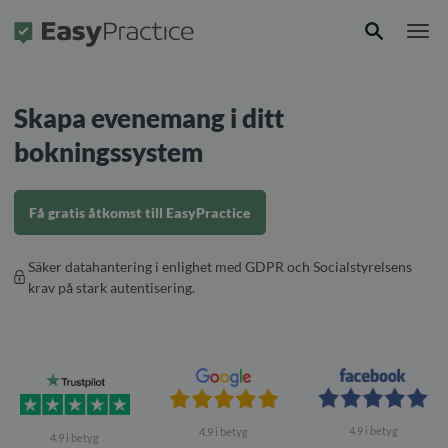
Framsida
Skapa evenemang i ditt
bokningssystem
Få gratis åtkomst till EasyPractice
Säker datahantering i enlighet med GDPR och Socialstyrelsens
krav på stark autentisering.
4.9 i betyg
4.9 i betyg
4.9 i betyg