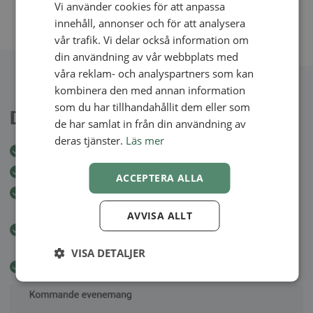
Vi använder cookies för att anpassa
SWEDISH
innehåll, annonser och för att analysera
NORWEGIAN
vår trafik. Vi delar också information om
din användning av vår webbplats med
våra reklam- och analyspartners som kan
kombinera den med annan information
som du har tillhandahållit dem eller som
Du styr över evenemanget
de har samlat in från din användning av
deras tjänster.
Läs mer
Skicka faktura till alla deltagare på en och samma gång
Integrerat anmälningsformulär på din hemsida
ACCEPTERA ALLA
Skicka nyhetsbrev till alla deltagare i samband med specifika
evenemang
AVVISA ALLT
Möjlighet att kopiera evenemangsinställningar för framtida
bruk
VISA DETALJER
Håll i återkommande evenemang, till exempel veckovis