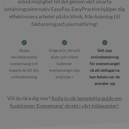
också möjlighet till det genom vårt smarta
betalningsalternativ EasyPay. EasyPractice hjälper dig
effektivisera arbetet på din klinik, från bokning till
fakturering och journalföring!
Skapa
Ange pris, tid och
Sätt upp
skräddarsydda
plats och vilken
onlinebetalning
evenemang och
kalender
för evenemanget
koppla de till din
evenemanget ska
så att deltagarna
onlinebokning
erbjudas i
kan betala när de
anmäler sig
Vill du lära dig mer?
Kolla in vår kompletta guide om
funktionen ’Evenemang’ direkt i vårt hjälpcenter!