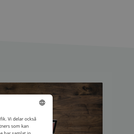
fik. Vi delar också
ENGLISH
tners som kan
SWEDISH
e har samlat in