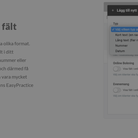
 fält
a olika format.
t i ditt
 nummer eller
 och därmed få
an vara mycket
inns EasyPractice