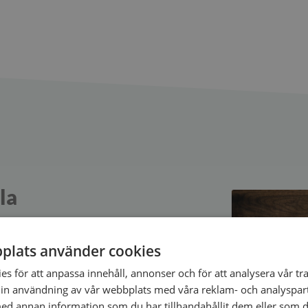
la
plats använder cookies
kelt och smidigt
s för att anpassa innehåll, annonser och för att analysera vår tra
jobbar som
in användning av vår webbplats med våra reklam- och analyspar
d annan information som du har tillhandahållit dem eller som d
r något helt