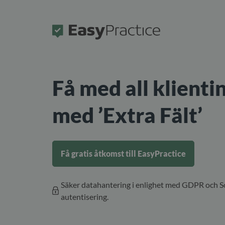
Framsida
Få med all klient
med ’Extra Fält’
Få gratis åtkomst till EasyPractice
Säker datahantering i enlighet med GDPR och So
autentisering.