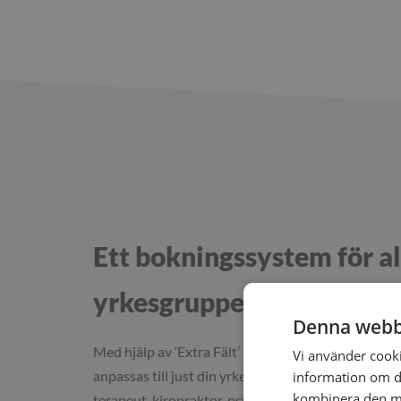
Ett bokningssystem för al
yrkesgrupper
Denna webb
Med hjälp av ‘Extra Fält’ kan din onlinebokning en
Vi använder cookie
anpassas till just din yrkesgrupp. Oavsett om du 
information om d
kombinera den me
terapeut, kiropraktor, psykolog, fysioterapeut elle