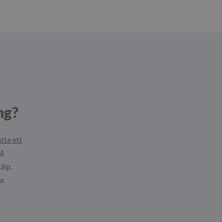
ng?
tta ett
på
älp.
ta