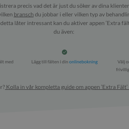
trera precis vad det är just du söker av dina klienter 
vilken
bransch
du jobbar i eller vilken typ av behandlin
detta låter intressant kan du aktiver appen ‘Extra fä
du även:
ält med
Lägg till fälten i din
onlinebokning
Välj o
frivill
er?
Kolla in vår kompletta guide om appen ’Extra Fält’ 