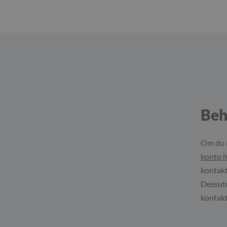
Beh
Om du i
konto h
kontakt
Dessutom
kontakt