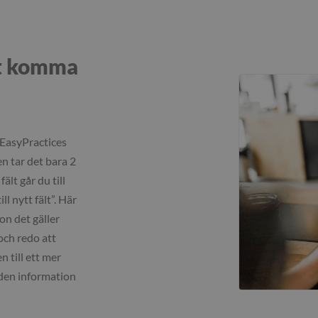
tt komma
i EasyPractices
n tar det bara 2
fält går du till
ll nytt fält”. Här
on det gäller
 och redo att
 till ett mer
 den information