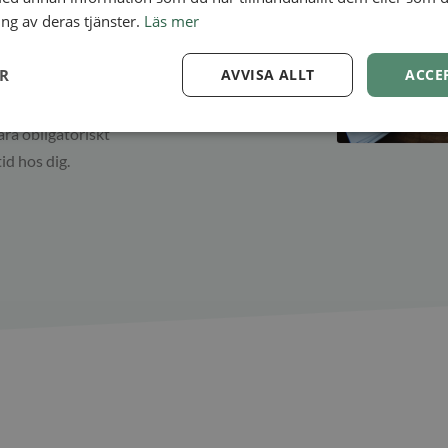
ng av deras tjänster.
Läs mer
 information från
a värdefullt för
ER
AVVISA ALLT
ACCE
 en första
st och effektivt
ara obligatoriskt
tid hos dig.