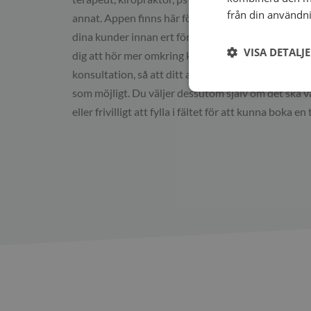
från din användni
annat. Appen finns här för att se till att du får rätt
dina kunder innan ert första möte. Det kan t.ex. var
VISA DETALJ
dig att hör mer omkring klienternas problem innan
konsultation, så att ditt arbete kan utföras så preci
som möjligt. Du väljer dessutom själv om det ska v
eller frivilligt att fylla i fältet för att kunna boka en 