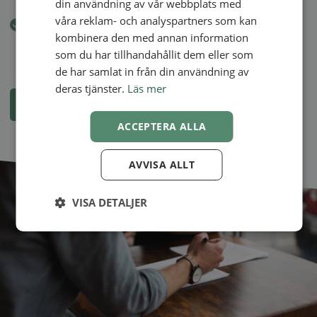
din användning av vår webbplats med
verksamhet/klinik
våra reklam- och analyspartners som kan
Upprätta flera separata kalendrar för dig med flera
kombinera den med annan information
medarbetare eller olika lokaler.
som du har tillhandahållit dem eller som
de har samlat in från din användning av
deras tjänster.
Läs mer
Se alla funktioner och appar
ACCEPTERA ALLA
AVVISA ALLT
VISA DETALJER