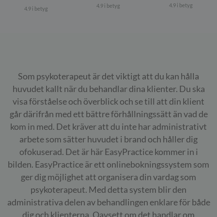
4.9 i betyg
4.9 i betyg
4.9 i betyg
Som psykoterapeut är det viktigt att du kan hålla
huvudet kallt när du behandlar dina klienter. Du ska
visa förståelse och överblick och se till att din klient
går därifrån med ett bättre förhållningssätt än vad de
kom in med. Det kräver att du inte har administrativt
arbete som sätter huvudet i brand och håller dig
ofokuserad. Det är här EasyPractice kommer in i
bilden. EasyPractice är ett onlinebokningssystem som
ger dig möjlighet att organisera din vardag som
psykoterapeut. Med detta system blir den
administrativa delen av behandlingen enklare för både
dig och klienterna. Oavsett om det handlar om