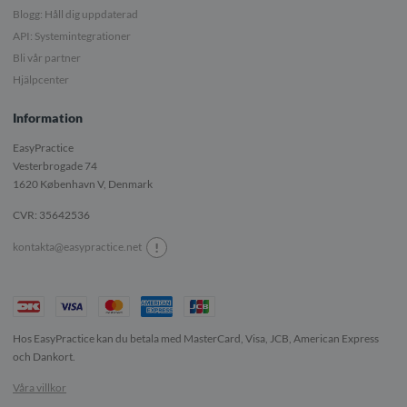
Blogg: Håll dig uppdaterad
API: Systemintegrationer
Bli vår partner
Hjälpcenter
Information
EasyPractice
Vesterbrogade 74
1620
København V, Denmark
CVR: 35642536
!
kontakta@easypractice.net
Hos EasyPractice kan du betala med MasterCard, Visa, JCB, American Express
och Dankort.
Våra villkor