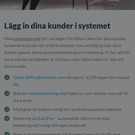
Lägg in dina kunder i systemet
Med
onlinebokning
blir vardagen lite lättare även för dina kunder.
Systemet erbjuder ett antal funktioner som smidigt guidar dina
kunder genom bland annat tidsbokning och betalning. Vi har sett till
att användarvänligheten är på topp, naturligtvis både för dig och
dina kunder.
Gratis SMS-påminnelse
som skickas kl. 12.00 dagen före bokad
tid.
Bekväm
onlinebetalning
med fakturor som skickas som pdf-fil
via e-post
Möjlighet att boka en ledig tid i psykoterapeutens kalender
Betalning via
EasyPay
– automatisk fakturering med
betalningssätt enligt ditt eget önskemål
Bygg in bokningssystemet på din egen hemsida via IFrame