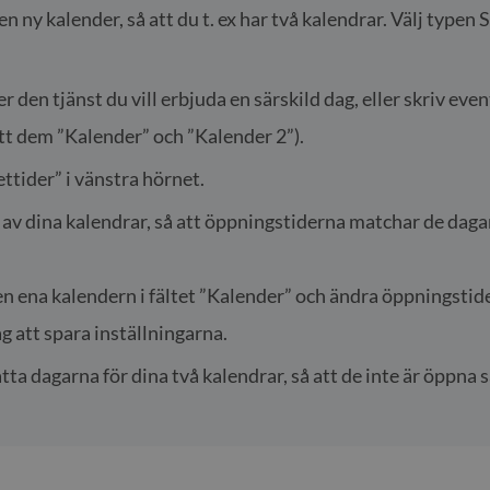
l en ny kalender, så att du t. ex har två kalendrar. Välj type
r den tjänst du vill erbjuda en särskild dag, eller skriv ev
t dem ”Kalender” och ”Kalender 2”).
tider” i vänstra hörnet.
v dina kalendrar, så att öppningstiderna matchar de dagar 
en ena kalendern i fältet ”Kalender” och ändra öppningsti
 att spara inställningarna.
tta dagarna för dina två kalendrar, så att de inte är öppna