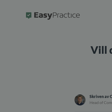
Framsida
Vill
Skriven av
O
Head of Co