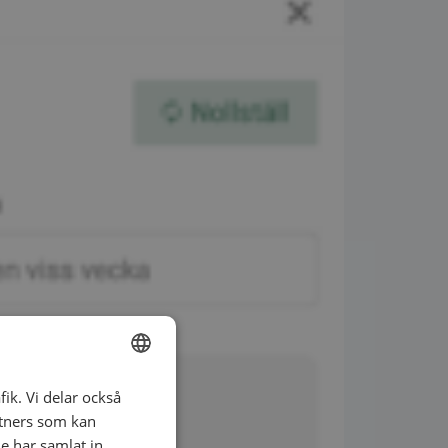
fik. Vi delar också
ENGLISH
tners som kan
SWEDISH
e har samlat in