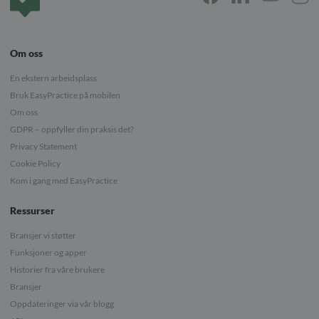
Om oss
En ekstern arbeidsplass
Bruk EasyPractice på mobilen
Om oss
GDPR – oppfyller din praksis det?
Privacy Statement
Cookie Policy
Kom i gang med EasyPractice
Ressurser
Bransjer vi støtter
Funksjoner og apper
Historier fra våre brukere
Bransjer
Oppdateringer via vår blogg