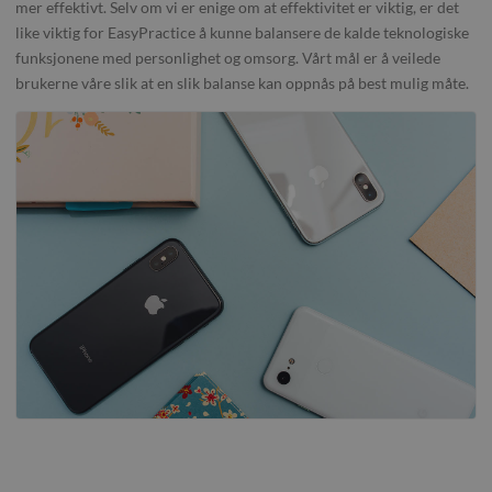
mer effektivt. Selv om vi er enige om at effektivitet er viktig, er det
like viktig for EasyPractice å kunne balansere de kalde teknologiske
funksjonene med personlighet og omsorg. Vårt mål er å veilede
brukerne våre slik at en slik balanse kan oppnås på best mulig måte.