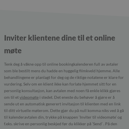
Inviter klientene dine til et online
møte
Tenk deg å våkne opp til online bookingkalenderen full av avtaler
som ble bestilt mens du hadde en hyggelig filmkveld hjemme. Alle
behandlingene er planlagt for deg og de riktige notatene er klare for
vurdering. Selv om en klient ikke kan forlate hjemmet sitt for en
personlig konsultasjon, kan avtalen med noen få enkle klikk gjøres
om til et
videomøte
i stedet. Det eneste du behøver å gjøre er å
sende ut en automatisk generert invitasjon til klienten med en link
til ditt virtuelle møterom. Dette gjør du på null komma niks ved å gå
til kalenderavtalen din, trykke på knappen ‘Inviter til videomøte’ og
f.eks. skrive en personlig beskjed før du klikker på ‘Send’ . På den