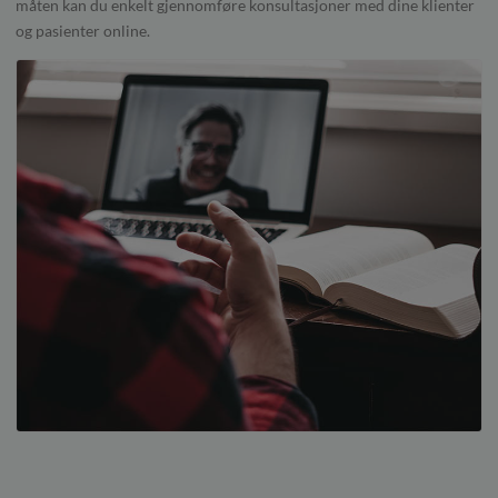
måten kan du enkelt gjennomføre konsultasjoner med dine klienter
og pasienter online.