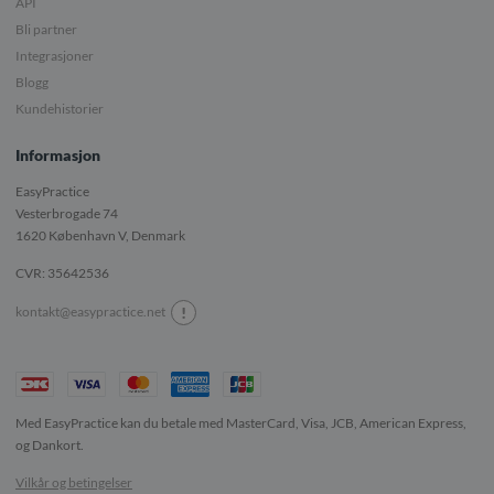
API
Bli partner
Integrasjoner
Blogg
Kundehistorier
Informasjon
EasyPractice
Vesterbrogade 74
1620
København V, Denmark
CVR: 35642536
!
kontakt@easypractice.net
Med EasyPractice kan du betale med MasterCard, Visa, JCB, American Express,
og Dankort.
Vilkår og betingelser