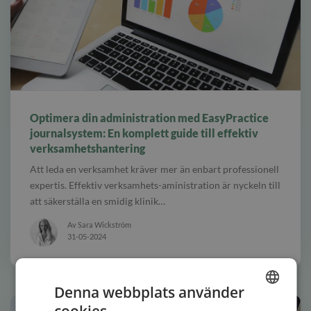
alt Laptop showing graphs
Optimera din administration med EasyPractice
journalsystem: En komplett guide till effektiv
verksamhetshantering
Att leda en verksamhet kräver mer än enbart professionell
expertis. Effektiv verksamhets-aministration är nyckeln till
att säkerställa en smidig klinik…
Av Sara Wickström
31-05-2024
Denna webbplats använder