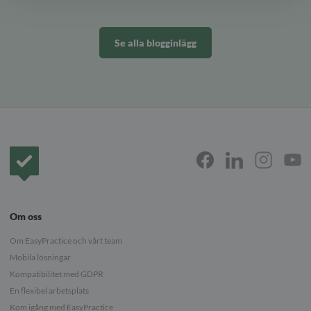
Se alla blogginlägg
Framsida
Om oss
Om EasyPractice och vårt team
Mobila lösningar
Kompatibilitet med GDPR
En flexibel arbetsplats
Kom igång med EasyPractice