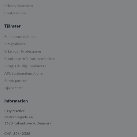
Privacy Statement
Cookie Policy
Tjänster
Funktioner & Appar
Integrationer
Yrken och Professioner
Kund cases från våra användare
Blogg: Håll dig uppdaterad
API: Systemintegrationer
Bli vår partner
Hjälpcenter
Information
EasyPractice
Vesterbrogade 74
1620
København V, Denmark
CVR: 35642536