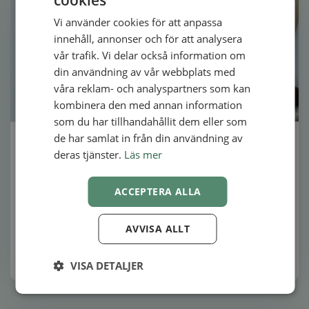
cookies
ENGLISH
Vi använder cookies för att anpassa
SWEDISH
innehåll, annonser och för att analysera
NORWEGIAN
vår trafik. Vi delar också information om
din användning av vår webbplats med
våra reklam- och analyspartners som kan
kombinera den med annan information
som du har tillhandahållit dem eller som
alt Et bord med en kalender, mobiltelefon, kopp med kaffe og en pc-
de har samlat in från din användning av
skjerm med flere avtaler
Hur du undviker dubbelbokning genom att
deras tjänster.
Läs mer
blockera kalenderåtkomst
Många har upplevt att bli irriterade på en dubbelbokning,
ACCEPTERA ALLA
men det slipper du med kalenderspärr! Då behöver du inte
skicka…
AVVISA ALLT
Av Sara Wickström
07-04-2024
VISA DETALJER