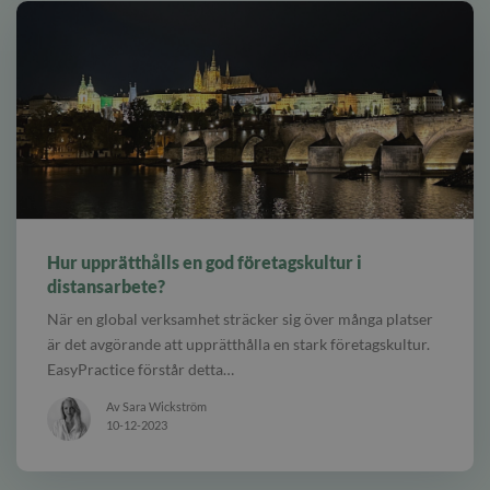
alt
Hur upprätthålls en god företagskultur i
distansarbete?
När en global verksamhet sträcker sig över många platser
är det avgörande att upprätthålla en stark företagskultur.
EasyPractice förstår detta…
Av Sara Wickström
10-12-2023