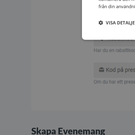
från din användni
VISA DETALJ
Skapa Evenemang