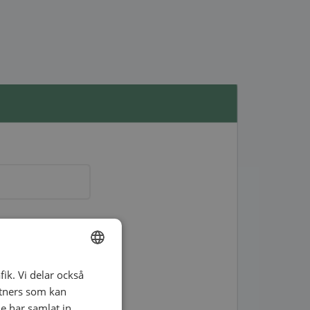
fik. Vi delar också
ENGLISH
tners som kan
SWEDISH
e har samlat in