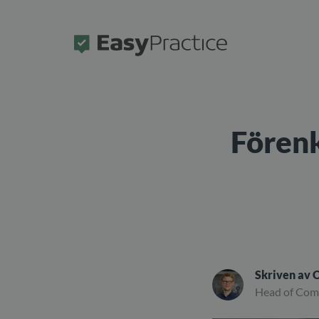
Framsida
Förenk
Skriven av
O
Head of Co