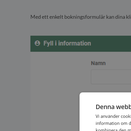
Med ett enkelt bokningsformulär kan dina klie
Denna webb
Vi använder cookie
information om d
kombinera den me