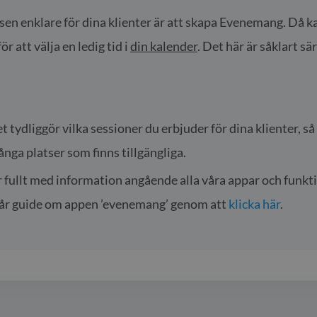
n enklare för dina klienter är att skapa Evenemang. Då kan
r att välja en ledig tid i
din kalender
. Det här är såklart s
ydliggör vilka sessioner du erbjuder för dina klienter, så a
ånga platser som finns tillgängliga.
er fullt med information angående alla våra appar och funkt
l vår guide om appen ’evenemang’ genom att
klicka här
.