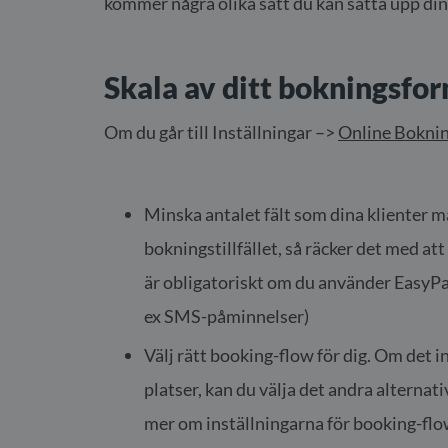
kommer några olika sätt du kan sätta upp di
Skala av ditt bokningsfo
Om du går till Inställningar –>
Online Bokni
Minska antalet fält som dina klienter må
bokningstillfället, så räcker det med at
är obligatoriskt om du använder EasyPay
ex SMS-påminnelser)
Välj rätt booking-flow för dig. Om det in
platser, kan du välja det andra alternat
mer om inställningarna för booking-fl