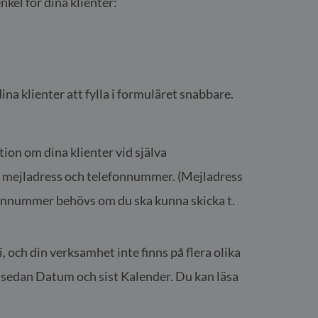
el för dina klienter:
ina klienter att fylla i formuläret snabbare.
ion om dina klienter vid själva
amn, mejladress och telefonnummer. (Mejladress
lefonnummer behövs om du ska kunna skicka t.
i, och din verksamhet inte finns på flera olika
t, sedan Datum och sist Kalender. Du kan läsa