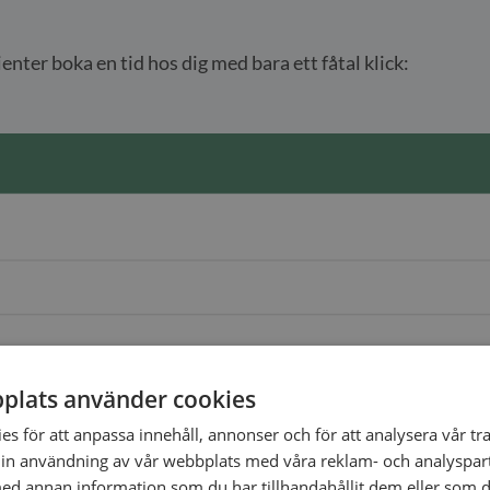
nter boka en tid hos dig med bara ett fåtal klick:
plats använder cookies
s för att anpassa innehåll, annonser och för att analysera vår tra
in användning av vår webbplats med våra reklam- och analyspar
d annan information som du har tillhandahållit dem eller som d