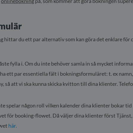
n
onlinebokning
på, som kommer att göra bokningen superenk
rmulär
ng
hittar du ett par alternativ som kan göra det enklare för d
ste fylla i. Om du inte behöver samla in så mycket informat
t ha ett par essentiella fält i bokningsformuläret: t. ex n
, så att vi ska kunna skicka kvitton till dina klienter. Te
te spelar någon roll vilken kalender dina klienter bokar tid 
ivet för booking-flowet. Då väljer dina klienter först Tjäns
owet
här.