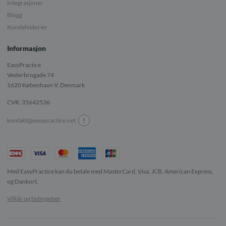
Integrasjoner
Blogg
Kundehistorier
Informasjon
EasyPractice
Vesterbrogade 74
1620
København V, Denmark
CVR: 35642536
!
kontakt@easypractice.net
Med EasyPractice kan du betale med MasterCard, Visa, JCB, American Express,
og Dankort.
Vilkår og betingelser