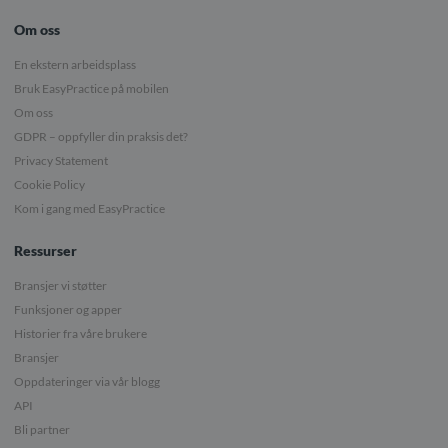
Om oss
En ekstern arbeidsplass
Bruk EasyPractice på mobilen
Om oss
GDPR – oppfyller din praksis det?
Privacy Statement
Cookie Policy
Kom i gang med EasyPractice
Ressurser
Bransjer vi støtter
Funksjoner og apper
Historier fra våre brukere
Bransjer
Oppdateringer via vår blogg
API
Bli partner