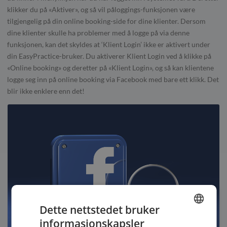
klikker du på «Aktiver», og så vil påloggings-funksjonen være
tilgjengelig på din online booking-side for dine klienter. Dersom
dine klienter skulle ha problemer med å logge på via denne
funksjonen, kan det skyldes at ‘Klient Login’ ikke er aktivert under
din EasyPractice-bruker. Du aktiverer Klient Login ved å klikke på
«Online booking» og deretter på «Klient Login», og så kan klientene
logge seg inn på online booking via Facebook med bare ett klikk. Det
blir ikke enklere enn det!
Dette nettstedet bruker
informasjonskapsler
ENGLISH