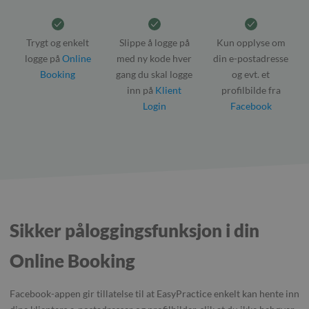
Trygt og enkelt
Slippe å logge på
Kun opplyse om
logge på
Online
med ny kode hver
din e-postadresse
Booking
gang du skal logge
og evt. et
inn på
Klient
profilbilde fra
Login
Facebook
Sikker påloggingsfunksjon i din
Online Booking
Facebook-appen gir tillatelse til at EasyPractice enkelt kan hente inn