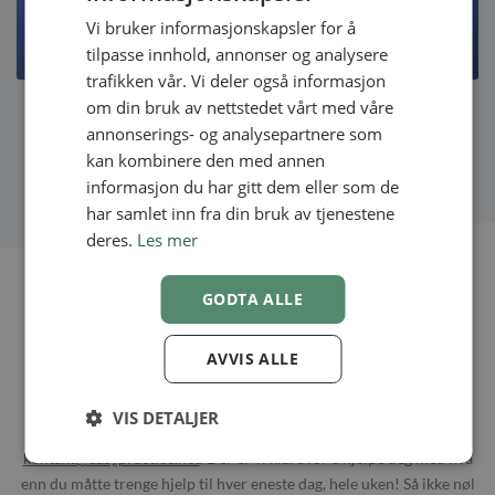
Vi bruker informasjonskapsler for å
SWEDISH
tilpasse innhold, annonser og analysere
NORWEGIAN
trafikken vår. Vi deler også informasjon
om din bruk av nettstedet vårt med våre
annonserings- og analysepartnere som
kan kombinere den med annen
informasjon du har gitt dem eller som de
har samlet inn fra din bruk av tjenestene
deres.
Les mer
GODTA ALLE
Behøver du noe mer hjelp?
AVVIS ALLE
Dersom du har noen ytterligere spørsmål til hvordan Facebook
innlogging appen eller andre av våres funksjoner eller apper
VIS DETALJER
fungerer i systemet vårt, kan du gjerne sende oss en e-post på
kontakt@easypractice.net
. Der er vi klare for å hjelpe deg med hva
enn du måtte trenge hjelp til hver eneste dag, hele uken! Så ikke nøl