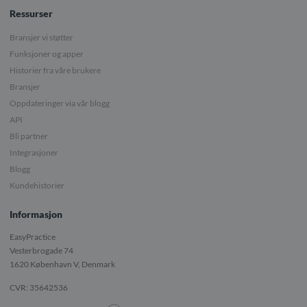
Ressurser
Bransjer vi støtter
Funksjoner og apper
Historier fra våre brukere
Bransjer
Oppdateringer via vår blogg
API
Bli partner
Integrasjoner
Blogg
Kundehistorier
Informasjon
EasyPractice
Vesterbrogade 74
1620
København V, Denmark
CVR: 35642536