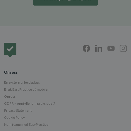
Forside
Om oss
En ekstern arbeidsplass
Bruk EasyPractice på mobilen
Om oss
GDPR – oppfyller din praksis det?
Privacy Statement
Cookie Policy
Kom i gang med EasyPractice